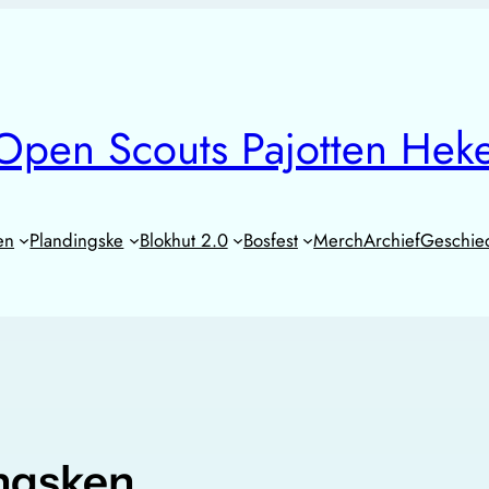
Open Scouts Pajotten Hek
en
Plandingske
Blokhut 2.0
Bosfest
Merch
Archief
Geschie
ngsken