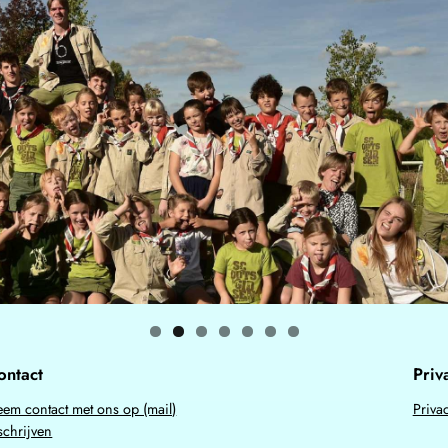
ontact
Priv
em contact met ons op (mail)
Priva
schrijven