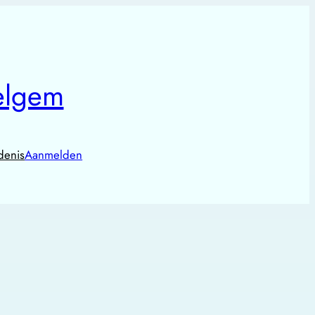
elgem
denis
Aanmelden