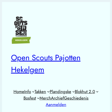
Open Scouts Pajotten
Hekelgem
Home
Info
Takken
Plandingske
Blokhut 2.0
Bosfest
Merch
Archief
Geschiedenis
Aanmelden