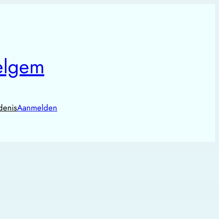
elgem
denis
Aanmelden