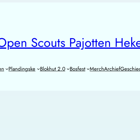
Open Scouts Pajotten Hek
en
Plandingske
Blokhut 2.0
Bosfest
Merch
Archief
Geschie