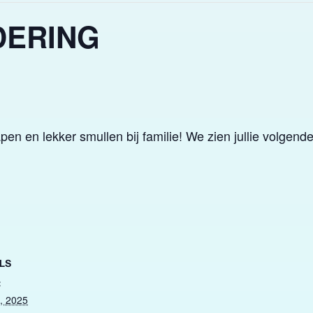
DERING
n en lekker smullen bij familie! We zien jullie volgend
LS
:
0, 2025