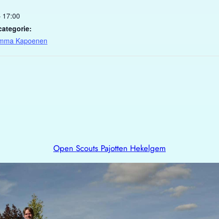
– 17:00
categorie:
amma Kapoenen
Open Scouts Pajotten Hekelgem