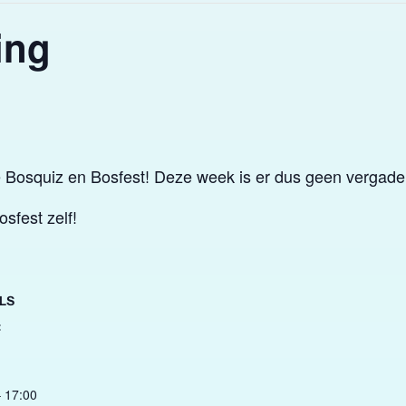
ing
e Bosquiz en Bosfest! Deze week is er dus geen vergad
sfest zelf!
LS
:
– 17:00