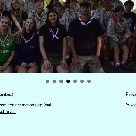
ontact
Priv
em contact met ons op (mail)
Priva
schrijven