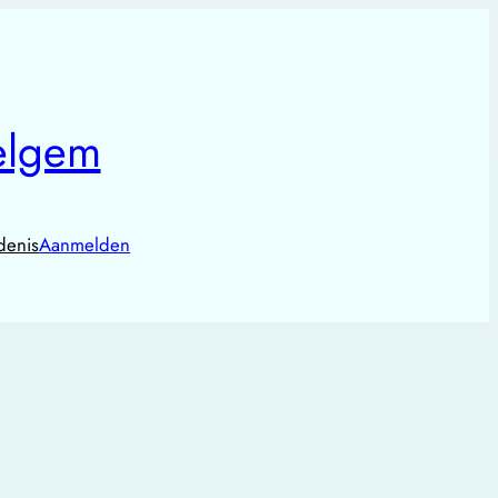
elgem
denis
Aanmelden