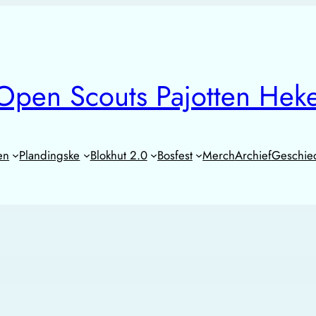
Open Scouts Pajotten Hek
en
Plandingske
Blokhut 2.0
Bosfest
Merch
Archief
Geschie