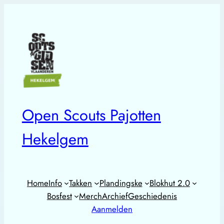
Open Scouts Pajotten
Hekelgem
Home
Info
Takken
Plandingske
Blokhut 2.0
Bosfest
Merch
Archief
Geschiedenis
Aanmelden