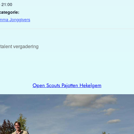
– 21:00
categorie:
mma Jonggivers
-talent vergadering
Open Scouts Pajotten Hekelgem