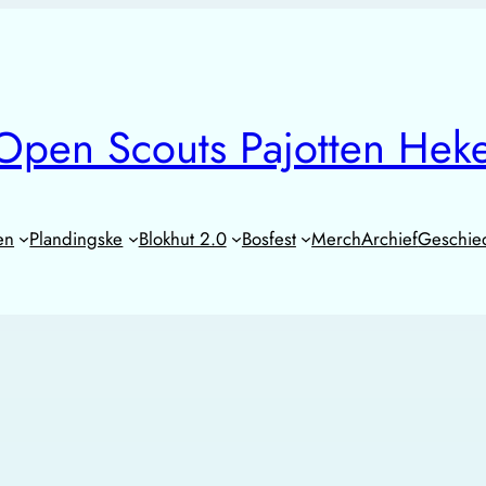
Open Scouts Pajotten Hek
en
Plandingske
Blokhut 2.0
Bosfest
Merch
Archief
Geschie