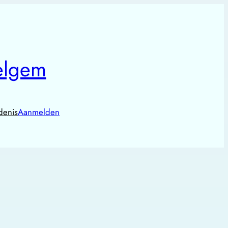
elgem
denis
Aanmelden